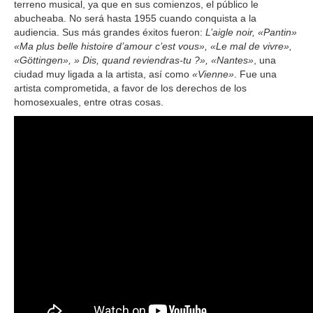
terreno musical, ya que en sus comienzos, el público le
abucheaba. No será hasta 1955 cuando conquista a la
audiencia. Sus más grandes éxitos fueron:
L’aigle noir, «Pantin»
«Ma plus belle histoire d’amour c’est vous», «Le mal de vivre»,
«Göttingen», » Dis, quand reviendras-tu ?», «Nantes»
, una
ciudad muy ligada a la artista, así como
«Vienne»
. Fue una
artista comprometida, a favor de los derechos de los
homosexuales, entre otras cosas.