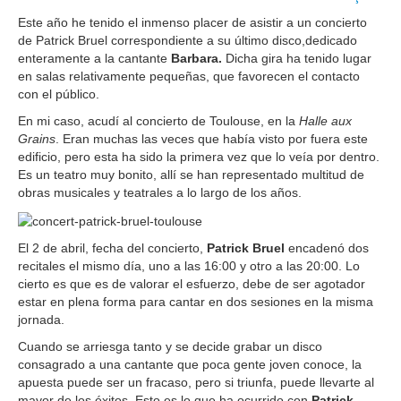
Este año he tenido el inmenso placer de asistir a un concierto
de Patrick Bruel correspondiente a su último disco,dedicado
enteramente a la cantante
Barbara.
Dicha gira ha tenido lugar
en salas relativamente pequeñas, que favorecen el contacto
con el público.
En mi caso, acudí al concierto de Toulouse, en la
Halle aux
Grains
. Eran muchas las veces que había visto por fuera este
edificio, pero esta ha sido la primera vez que lo veía por dentro.
Es un teatro muy bonito, allí se han representado multitud de
obras musicales y teatrales a lo largo de los años.
El 2 de abril, fecha del concierto,
Patrick Bruel
encadenó dos
recitales el mismo día, uno a las 16:00 y otro a las 20:00. Lo
cierto es que es de valorar el esfuerzo, debe de ser agotador
estar en plena forma para cantar en dos sesiones en la misma
jornada.
Cuando se arriesga tanto y se decide grabar un disco
consagrado a una cantante que poca gente joven conoce, la
apuesta puede ser un fracaso, pero si triunfa, puede llevarte al
mayor de los éxitos. Esto es lo que ha ocurrido con
Patrick