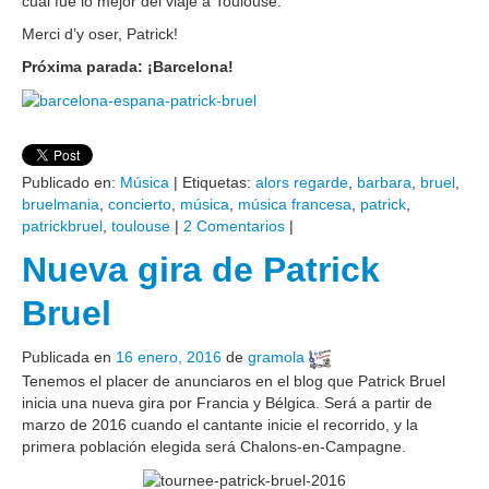
cual fue lo mejor del viaje a Toulouse.
Merci d’y oser, Patrick!
Próxima parada: ¡Barcelona!
Publicado en:
Música
|
Etiquetas:
alors regarde
,
barbara
,
bruel
,
bruelmania
,
concierto
,
música
,
música francesa
,
patrick
,
patrickbruel
,
toulouse
|
2 Comentarios
|
Nueva gira de Patrick
Bruel
Publicada en
16 enero, 2016
de
gramola
Tenemos el placer de anunciaros en el blog que Patrick Bruel
inicia una nueva gira por Francia y Bélgica. Será a partir de
marzo de 2016 cuando el cantante inicie el recorrido, y la
primera población elegida será Chalons-en-Campagne.