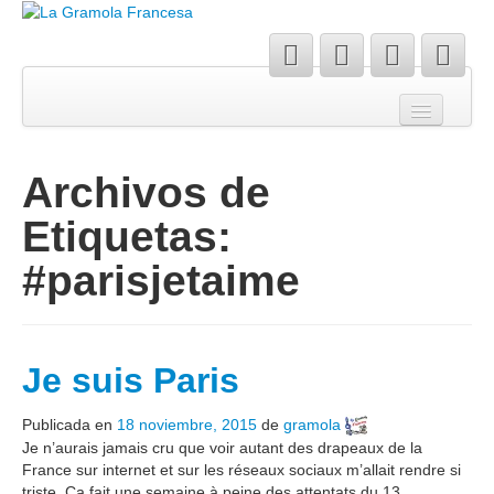
Blog
Agenda
Archivos de
Sobre mí
Etiquetas:
Contacto
#parisjetaime
Je suis Paris
Publicada en
18 noviembre, 2015
de
gramola
Je n’aurais jamais cru que voir autant des drapeaux de la
France sur internet et sur les réseaux sociaux m’allait rendre si
triste. Ça fait une semaine à peine des attentats du 13