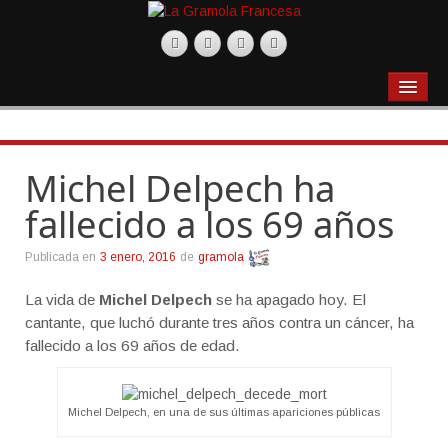
BLOG
Actualidad
Michel Delpech ha
Gastronomía
fallecido a los 69 años
Productos
Recetas
Publicada en
3 enero, 2016
de
gramola
Restaurantes
La vida de
Michel Delpech
se ha apagado hoy. El
cantante, que luchó durante tres años contra un cáncer, ha
Música
fallecido a los 69 años de edad.
Películas
Varios
Michel Delpech, en una de sus últimas apariciones públicas