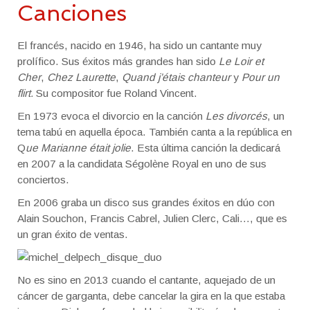
AGENDA
Canciones
SOBRE MÍ
El francés, nacido en 1946, ha sido un cantante muy
prolífico. Sus éxitos más grandes han sido
Le Loir et
CONTACTO
Cher
,
Chez Laurette
,
Quand j’étais chanteur
y
Pour un
flirt.
Su compositor fue Roland Vincent.
En 1973 evoca el divorcio en la canción
Les divorcés
, un
tema tabú en aquella época. También canta a la república en
Q
ue Marianne était jolie
. Esta última canción la dedicará
en 2007 a la candidata Ségolène Royal en uno de sus
conciertos.
En 2006 graba un disco sus grandes éxitos en dúo con
Alain Souchon, Francis Cabrel, Julien Clerc, Cali…, que es
un gran éxito de ventas.
No es sino en 2013 cuando el cantante, aquejado de un
cáncer de garganta, debe cancelar la gira en la que estaba