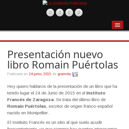
BLOG
Actualidad
Presentación nuevo
Gastronomía
libro Romain Puértolas
Productos
Recetas
Publicada en
24 junio, 2015
de
gramola
Restaurantes
Hoy quiero hablaros de la presentación de un libro que ha
tenido lugar el 24 de Junio de 2015 en el
Instituto
Música
Francés de Zaragoza
. Se trata del último libro de
Romain Puértolas
, escritor de origen franco-español
Películas
nacido en Montpellier.
Varios
El Instituto Francés es un sitio al que suelo acudir
frecuentemente, ya que siempre hay eventos interesantes