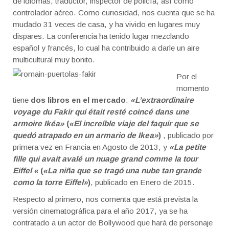
de idiomas, traductor, inspector de policía, así como
controlador aéreo. Como curiosidad, nos cuenta que se ha
mudado 31 veces de casa, y ha vivido en lugares muy
dispares. La conferencia ha tenido lugar mezclando
español y francés, lo cual ha contribuido a darle un aire
multicultural muy bonito.
Por el
momento
tiene
dos libros en el mercado
:
«L’extraordinaire
voyage du Fakir qui était resté coincé dans une
armoire Ikéa»
(
«El increíble viaje del faquir que se
quedó atrapado en un armario de Ikea»
)
, publicado por
primera vez en Francia en Agosto de 2013, y
«La petite
fille qui avait avalé un nuage grand comme la tour
Eiffel «
(
«La niña que se tragó una nube tan grande
como la torre Eiffel»
)
, publicado en Enero de 2015.
Respecto al primero, nos comenta que está prevista la
versión cinematográfica para el año 2017, ya se ha
contratado a un actor de Bollywood que hará de personaje