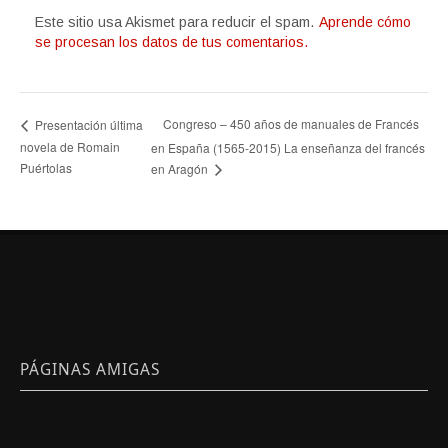
Este sitio usa Akismet para reducir el spam.
Aprende cómo
se procesan los datos de tus comentarios.
Congreso – 450 años de manuales de Francés
Presentación última
novela de Romain
en España (1565-2015) La enseñanza del francés
Puértolas
en Aragón
PÁGINAS AMIGAS