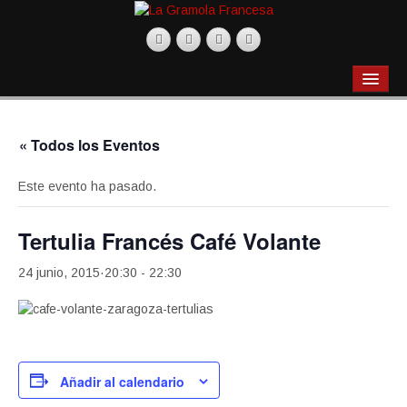
BLOG
Actualidad
« Todos los Eventos
Gastronomía
Este evento ha pasado.
Productos
Recetas
Tertulia Francés Café Volante
Restaurantes
24 junio, 2015·20:30
-
22:30
Música
Películas
Varios
Añadir al calendario