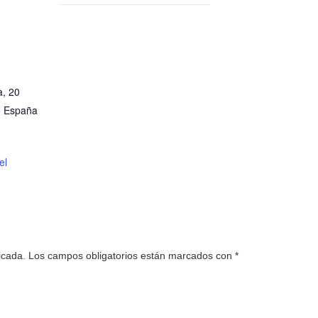
a, 20
5
España
el
icada.
Los campos obligatorios están marcados con
*