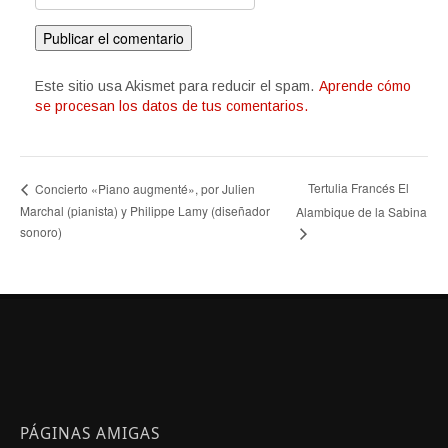
Este sitio usa Akismet para reducir el spam.
Aprende cómo
se procesan los datos de tus comentarios.
Tertulia Francés El
Concierto «Piano augmenté», por Julien
Marchal (pianista) y Philippe Lamy (diseñador
Alambique de la Sabina
sonoro)
PÁGINAS AMIGAS