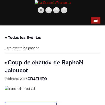
BLOG
Actualidad
« Todos los Eventos
Gastronomía
Este evento ha pasado.
Productos
Recetas
«Coup de chaud» de Raphaël
Jaloucot
Restaurantes
GRATUITO
Música
3 febrero, 2016
Películas
Varios