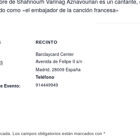
bre de Shahnourh Varinag Aznavourian es un cantante, c
do como «el embajador de la canción francesa»
S
RECINTO
Barclaycard Center
Avenida de Felipe II s/n
15
Madrid
,
28009
España
Teléfono
914449949
de Evento:
icada.
Los campos obligatorios están marcados con
*