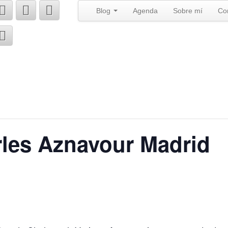
Blog
Agenda
Sobre mí
Co
rles Aznavour Madrid